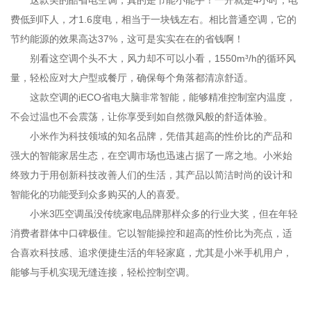
这款美的酷省电空调，真的是节能小能手！一开就是4小时，电
费低到吓人，才1.6度电，相当于一块钱左右。相比普通空调，它的
节约能源的效果高达37%，这可是实实在在的省钱啊！
别看这空调个头不大，风力却不可以小看，1550m³/h的循环风
量，轻松应对大户型或餐厅，确保每个角落都清凉舒适。
这款空调的iECO省电大脑非常智能，能够精准控制室内温度，
不会过温也不会震荡，让你享受到如自然微风般的舒适体验。
小米作为科技领域的知名品牌，凭借其超高的性价比的产品和
强大的智能家居生态，在空调市场也迅速占据了一席之地。小米始
终致力于用创新科技改善人们的生活，其产品以简洁时尚的设计和
智能化的功能受到众多购买的人的喜爱。
小米3匹空调虽没传统家电品牌那样众多的行业大奖，但在年轻
消费者群体中口碑极佳。它以智能操控和超高的性价比为亮点，适
合喜欢科技感、追求便捷生活的年轻家庭，尤其是小米手机用户，
能够与手机实现无缝连接，轻松控制空调。