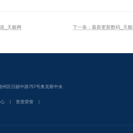
道_天极网
下一条：最新更新数码_天极网
鄞州区日丽中路757号奥克斯中央
中心
资质荣誉