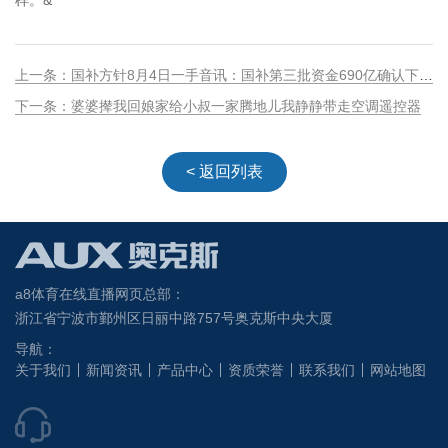
样。&
上一条：国补方针8月4日一手音讯：国补第三批资金690亿确认下达8月康复收取收取方法和进口！
下一条：婆婆撵我回娘家给小叔一家腾地儿我静静带走空调遥控器
< 返回列表
a8体育在线直播网页总部：
浙江省宁波市鄞州区日丽中路757号奥克斯中央大厦
导航：
关于我们
新闻资讯
产品中心
资质荣誉
联系我们
网站地图