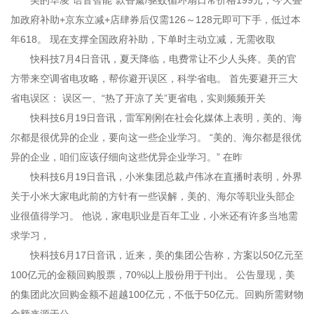
美的华凌“语音智能”款香薰/驱蚊循环扇日常价格199元，今天叠
加政府补助+京东立减+店肆券后仅需126～128元即可下手，低过本
年618。 现在支撑全国政府补助，下单时主动立减，无需收取
快科技7月4日音讯，夏天降临，电费常让不少人头疼。美的官
方带来空调省电攻略，帮你避开误区，科学省电。 首先要避开三大
省电误区： 误区一、“热了开凉了关”更省电，实则频频开关
快科技6月19日音讯，雷军刚刚在社会化媒体上表明，美的、海
尔都是很优异的企业，要向这一些企业学习。 “美的、海尔都是很优
异的企业，咱们应该仔细向这些优异企业学习。” 在昨
快科技6月19日音讯，小米集团总裁卢伟冰在直播时表明，外界
关于小米大家电此前的方针有一些误解，美的、海尔等职业头部企
业很值得学习。 他说，家电职业是百年工业，小米还有许多当地需
求学习，
快科技6月17日音讯，近来，美的集团公告称，方案以50亿元至
100亿元的金额回购股票，70%以上股份用于刊出。 公告显现，美
的集团此次回购金额不超越100亿元，不低于50亿元。回购所需财物